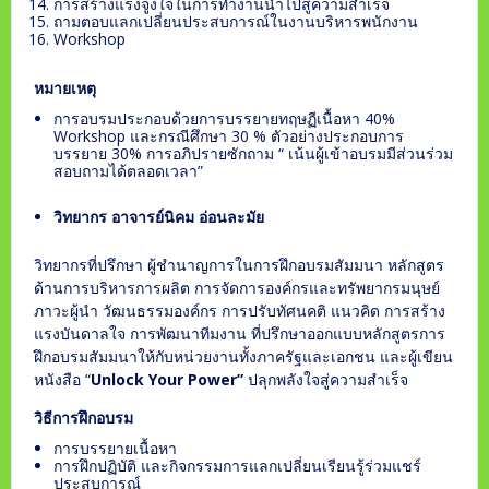
การสร้างแรงจูงใจในการทำงานนำไปสู่ความสำเร็จ
ถามตอบแลกเปลี่ยนประสบการณ์ในงานบริหารพนักงาน
Workshop
หมายเหตุ
การอบรมประกอบด้วยการบรรยายทฤษฏีเนื้อหา 40%
Workshop และกรณีศึกษา 30 % ตัวอย่างประกอบการ
บรรยาย 30% การอภิปรายซักถาม “ เน้นผู้เข้าอบรมมีส่วนร่วม
สอบถามได้ตลอดเวลา”
วิทยากร อาจารย์นิคม อ่อนละมัย
วิทยากรที่ปรึกษา ผู้ชำนาญการในการฝึกอบรมสัมมนา หลักสูตร
ด้านการบริหารการผลิต การจัดการองค์กรและทรัพยากรมนุษย์
ภาวะผู้นำ วัฒนธรรมองค์กร การปรับทัศนคติ แนวคิด การสร้าง
แรงบันดาลใจ การพัฒนาทีมงาน ที่ปรึกษาออกแบบหลักสูตรการ
ฝึกอบรมสัมมนาให้กับหน่วยงานทั้งภาครัฐและเอกชน และผู้เขียน
หนังสือ “
Unlock Your Power”
ปลุกพลังใจสู่ความสำเร็จ
วิธีการฝึกอบรม
การบรรยายเนื้อหา
การฝึกปฏิบัติ และกิจกรรมการแลกเปลี่ยนเรียนรู้ร่วมแชร์
ประสบการณ์