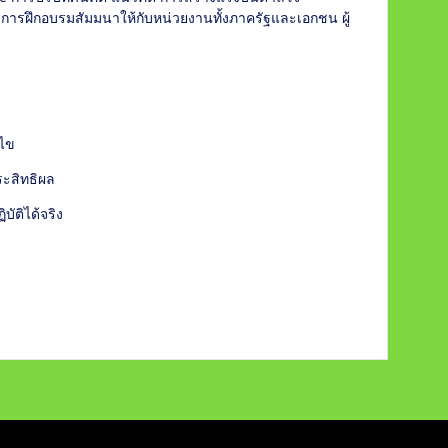
ารฝึกอบรมสัมมนาให้กับหน่วยงานทั้งภาครัฐและเอกชน ผู้
้ไข
ระสิทธิผล
ัติได้จริง