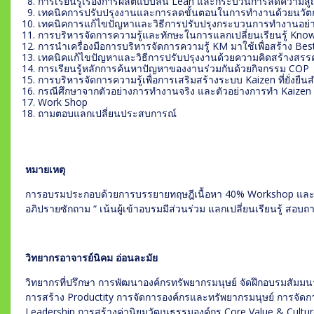
การเรียนรู้เรื่องการผลิตแบบลีน Lean และกระบวนการลดความสู
เทคนิคการปรับปรุงงานและการลดขั้นตอนในการทำงานด้วยนวัต
เทคนิคการแก้ไขปัญหาและวิธีการปรับปรุงกระบวนการทำงานอย่างต
การบริหารจัดการความรู้และทักษะในการแลกเปลี่ยนเรียนรู้ Kno
การนำเครื่องมือการบริหารจัดการความรู้ KM มาใช้เพื่อสร้าง Bes
เทคนิคแก้ไขปัญหาและวิธีการปรับปรุงงานด้วยความคิดสร้างสรรค
การเรียนรู้หลักการค้นหาปัญหาของงานร่วมกันด้วยกิจกรรม COP
การบริหารจัดการความรู้เพื่อการเสริมสร้างระบบ Kaizen ที่ยั่งยืน
กรณีศึกษาจากตัวอย่างการทำงานจริง และตัวอย่างการทำ Kaizen
Work Shop
ถามตอบแลกเปลี่ยนประสบการณ์
หมายเหตุ
การอบรมประกอบด้วยการบรรยายทฤษฎีเนื้อหา 40% Workshop และ
อภิปรายซักถาม “ เน้นผู้เข้าอบรมมีส่วนร่วม แลกเปลี่ยนเรียนรู้ สอบ
วิทยากรอาจารย์นิคม อ่อนละมัย
วิทยากรที่ปรึกษา การพัฒนาองค์กรทรัพยากรมนุษย์ จัดฝึกอบรมสัมมน
การสร้าง Productity การจัดการองค์กรและทรัพยากรมนุษย์ การจั
Leadership การสร้างค่านิยมวัฒนธรรมองค์กร Core Value & Cultu