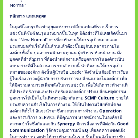
Normal”
หลักการ และเหตุผล
ในยุคที่โลกธุรกิจเข้าสู่ยุคแห่งการเปลี่ยนแปลงที่รวดเร็วการ
แข่งขันที่ซับซ้อนรุนแรงมากขึ้นในทุก มิติอย่างที่ไม่เคยเกิดขึ้นมา
ก่อน “New Normal” การที่จะทำงานให้บรรลุเป้าหมายและ
ประสบผลสำเร็จได้นั้นล้วนแล้วต้องขึ้นอยู่กับบุคลากรภายใน
องค์กรทั้งสิ้น บุคลากรพนักงานทุกคน ผู้บริหาร หัวหน้างาน คือ
บุคคลที่สำคัญมาก ที่ต้องนำพนักงานหรือบุคลากรในองค์กรเป็น
แบบอย่างที่ดีในสถานการยากลำบากนี้ นำทีมงานให้บรรลุเป้า
หมายขององค์กร ดังนั้นผู้นำหรือ Leader จึงจำเป็นต้องมีการเรียน
รู้ในเรื่อง ภาวะผู้นำกับการบริหารการเปลี่ยนแปลงในองค์กร เพื่อ
ให้มีความสามารถเพิ่มพลังในการแข่งขัน เพื่อให้เกิดการทำงานที่
ดีมีประสิทธิภาพและประสิทธิผลต่อองค์กร ปรับเปลี่ยนพฤติกรรม
บุคลากรให้เป็นไปในทิศทางเดียวกันตาม
SCMP
Culture
ช่วยให้
ประสบความสำเร็จในการทำงาน ให้เป็นไปตามวิสัยทัศน์ของ
องค์กรที่ตั้งไว้ อันจะนำมาซึ่งกระบวนการทำงาน
Operation
และการบริการ SERVICE ที่มีคุณภาพ หากพนักงานในองค์กรมี
ความเข้าใจซึ่งกันและกัน
Synergy
มีการสื่อสารที่ดีต่อกัน
Good
Communication
รู้จักควบคุมอารมณ์
EQ
เพื่อลดความขัดแย้ง
ในการทำงาน จะทำให้การทำงานนั้นราบรื่นเป็นพลังในการขับ