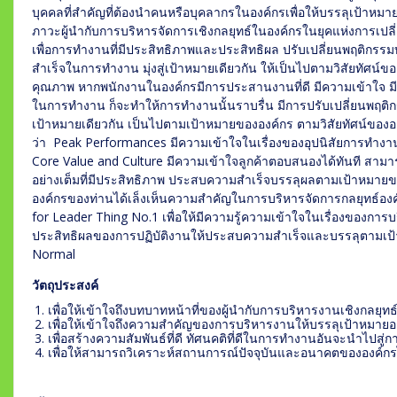
บุคคลที่สำคัญที่ต้องนำคนหรือบุคลากรในองค์กรเพื่อให้บรรลุเป้าหมายขอ
ภาวะผู้นำกับการบริหารจัดการเชิงกลยุทธ์ในองค์กรในยุคแห่งการเปลี
เพื่อการทำงานที่มีประสิทธิภาพและประสิทธิผล ปรับเปลี่ยนพฤติกรร
สำเร็จในการทำงาน มุ่งสู่เป้าหมายเดียวกัน ให้เป็นไปตามวิสัยทัศน์
คุณภาพ หากพนักงานในองค์กรมีการประสานงานที่ดี มีความเข้าใจ มีการ
ในการทำงาน ก็จะทำให้การทำงานนั้นราบรื่น มีการปรับเปลี่ยนพฤติกรร
เป้าหมายเดียวกัน เป็นไปตามเป้าหมายขององค์กร ตามวิสัยทัศน์ขององค์ก
ว่า Peak Performances มีความเข้าใจในเรื่องของอุปนิสัยการทำงา
Core Value and Culture มีความเข้าใจลูกค้าตอบสนองได้ทันที สา
อย่างเต็มที่มีประสิทธิภาพ ประสบความสำเร็จบรรลุผลตามเป้าหมายข
องค์กรของท่านได้เล็งเห็นความสำคัญในการบริหารจัดการกลยุทธ์อง
for Leader Thing No.1 เพื่อให้มีความรู้ความเข้าใจในเรื่องของการบ
ประสิทธิผลของการปฏิบัติงานให้ประสบความสำเร็จและบรรลุตามเป
Normal
วัตถุประสงค์
เพื่อให้เข้าใจถึงบทบาทหน้าที่ของผู้นำกับการบริหารงานเชิงกลยุทธ์
เพื่อให้เข้าใจถึงความสำคัญของการบริหารงานให้บรรลุเป้าหมายอ
เพื่อสร้างความสัมพันธ์ที่ดี ทัศนคติที่ดีในการทำงานอันจะนำไปสู
เพื่อให้สามารถวิเคราะห์สถานการณ์ปัจจุบันและอนาค