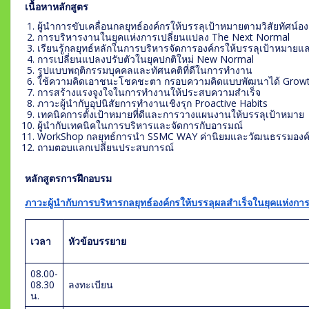
เนื้อหาหลักสูตร
ผู้นำการขับเคลื่อนกลยุทธ์องค์กรให้บรรลุเป้าหมายตามวิสัยทัศน์อง
การบริหารงานในยุคแห่งการเปลี่ยนแปลง The Next Normal
เรียนรู้กลยุทธ์หลักในการบริหารจัดการองค์กรให้บรรลุเป้าหมายและ
การเปลี่ยนแปลงปรับตัวในยุคปกติใหม่ New Normal
รูปแบบพฤติกรรมบุคคลและทัศนคติที่ดีในการทำงาน
ใช้ความคิดเอาชนะโชคชะตา กรอบความคิดแบบพัฒนาได้ Growt
การสร้างแรงจูงใจในการทำงานให้ประสบความสำเร็จ
ภาวะผู้นำกับอุปนิสัยการทำงานเชิงรุก Proactive Habits
เทคนิคการตั้งเป้าหมายที่ดีและการวางแผนงานให้บรรลุเป้าหมาย
ผู้นำกับเทคนิคในการบริหารและจัดการกับอารมณ์
WorkShop กลยุทธ์การนำ SSMC WAY ค่านิยมและวัฒนธรรมองค์ลง
ถามตอบแลกเปลี่ยนประสบการณ์
หลักสูตรการฝึกอบรม
ภาวะผู้นำกับการบริหารกลยุทธ์องค์กรให้บรรลุผลสำเร็จในยุคแห่งกา
เวลา
หัวข้อบรรยา
ย
08.00-
08.30
ลงทะเบียน
น.