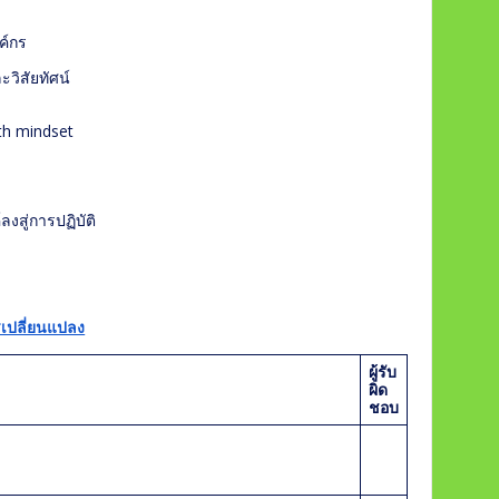
ค์กร
วิสัยทัศน์
h mindset
สู่การปฏิบัติ
รเปลี่ยนแปลง
ผู้รับ
ผิด
ชอบ