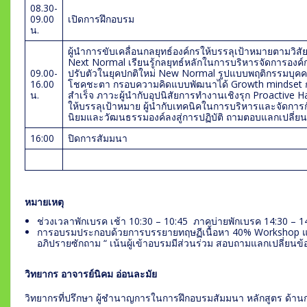
08.30-
09.00
เปิดการฝึกอบรม
น.
ผู้นำการขับเคลื่อนกลยุทธ์องค์กรให้บรรลุเป้าหมายตามวิ
Next Normal เรียนรู้กลยุทธ์หลักในการบริหารจัดการองค์
09.00-
ปรับตัวในยุคปกติใหม่ New Normal รูปแบบพฤติกรรมบุค
16.00
โชคชะตา กรอบความคิดแบบพัฒนาได้ Growth mindset 
น.
สำเร็จ ภาวะผู้นำกับอุปนิสัยการทำงานเชิงรุก Proactive 
ให้บรรลุเป้าหมาย ผู้นำกับเทคนิคในการบริหารและจัดก
นิยมและวัฒนธรรมองค์ลงสู่การปฏิบัติ ถามตอบแลกเปลี่
16:00
ปิดการสัมมนา
หมายเหตุ
ช่วงเวลาพักเบรค เช้า 10:30 – 10:45 ภาคบ่ายพักเบรค 14:30 – 1
การอบรมประกอบด้วยการบรรยายทฤษฏีเนื้อหา 40% Workshop แ
อภิปรายซักถาม “ เน้นผู้เข้าอบรมมีส่วนร่วม สอบถามแลกเปลี่ยนข้
วิทยากร อาจารย์นิคม อ่อนละมัย
วิทยากรที่ปรึกษา ผู้ชำนาญการในการฝึกอบรมสัมมนา หลักสูตร ด้า